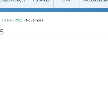
O AÉRONAUTIQUE
VIGILANCES
CLIMAT
PRODUITS ET SE
Novembre
e presse
2025
>
>
25