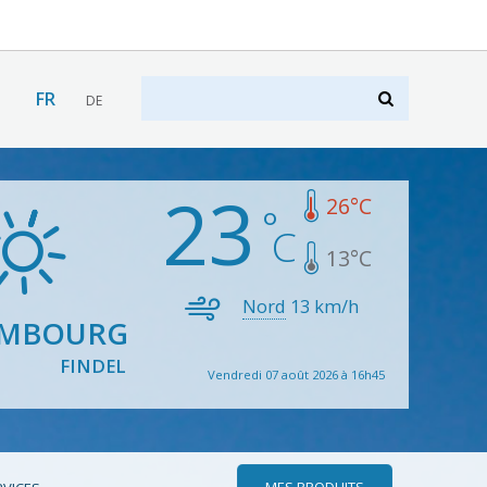
FR
DE
23
26
°C
13
°C
Nord
13
km/h
EMBOURG
FINDEL
Vendredi 07 août 2026 à 16h45
MES PRODUITS