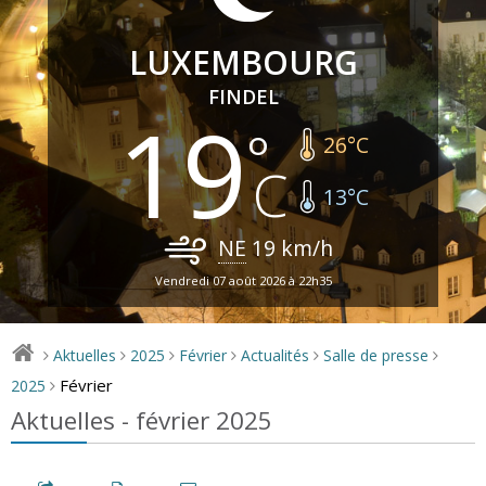
LUXEMBOURG
FINDEL
19
26
°C
13
°C
NE
19
km/h
Vendredi 07 août 2026 à 22h35
Aktuelles
2025
Février
Actualités
Salle de presse
>
>
>
>
>
>
Février
2025
>
Aktuelles - février 2025