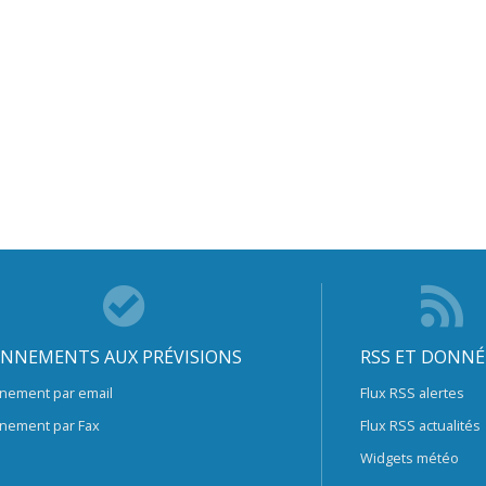
NNEMENTS AUX PRÉVISIONS
RSS ET DONNÉ
nement par email
Flux RSS alertes
nement par Fax
Flux RSS actualités
Widgets météo