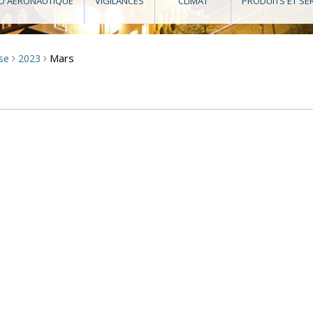
O AÉRONAUTIQUE
VIGILANCES
CLIMAT
PRODUITS ET SE
Mars
sse
2023
>
>