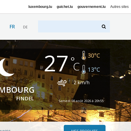
luxembourg.lu
guichet.lu
gouvernement.lu
Autres sites
FR
DE
27
30
°C
13
°C
2
km/h
EMBOURG
FINDEL
Samedi 08 août 2026 à 20h55
MES PRODUITS