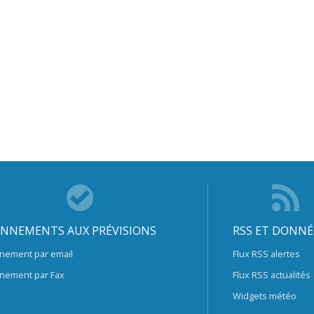
NNEMENTS AUX PRÉVISIONS
RSS ET DONNÉ
nement par email
Flux RSS alertes
nement par Fax
Flux RSS actualités
Widgets météo