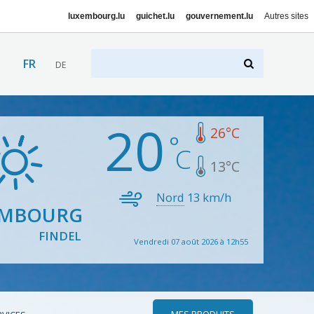
luxembourg.lu
guichet.lu
gouvernement.lu
Autres sites
FR
DE
20
26
°C
13
°C
Nord
13
km/h
EMBOURG
FINDEL
Vendredi 07 août 2026 à 12h55
MES PRODUITS