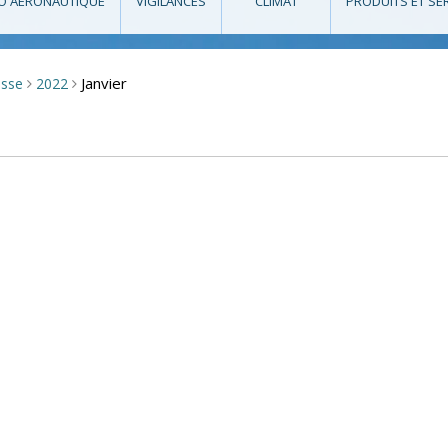
O AÉRONAUTIQUE
VIGILANCES
CLIMAT
PRODUITS ET SE
Janvier
esse
2022
>
>