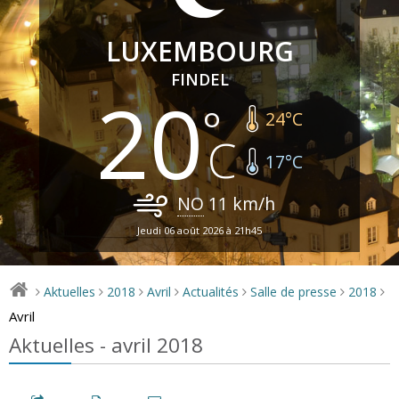
LUXEMBOURG
FINDEL
20
24
°C
17
°C
NO
11
km/h
Jeudi 06 août 2026 à 21h45
Aktuelles
2018
Avril
Actualités
Salle de presse
2018
>
>
>
>
>
>
>
Avril
Aktuelles - avril 2018