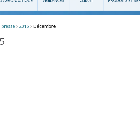
O AÉRONAUTIQUE
VIGILANCES
CLIMAT
PRODUITS ET SE
Décembre
e presse
2015
>
>
5