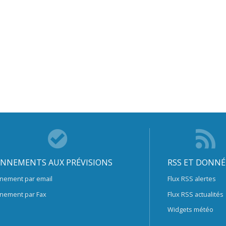
NNEMENTS AUX PRÉVISIONS
RSS ET DONNÉ
nement par email
Flux RSS alertes
nement par Fax
Flux RSS actualités
Widgets météo