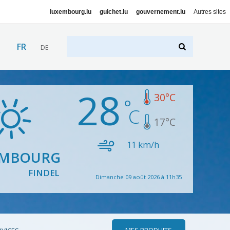
luxembourg.lu
guichet.lu
gouvernement.lu
Autres sites
FR
DE
28
30
°C
17
°C
11
km/h
EMBOURG
FINDEL
Dimanche 09 août 2026 à 11h35
MES PRODUITS