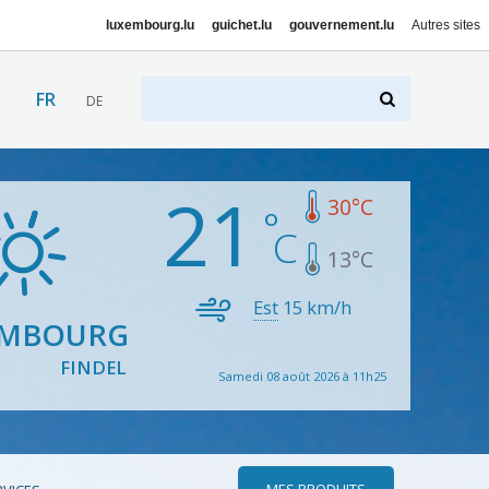
luxembourg.lu
guichet.lu
gouvernement.lu
Autres sites
FR
DE
21
30
°C
13
°C
Est
15
km/h
EMBOURG
FINDEL
Samedi 08 août 2026 à 11h25
MES PRODUITS