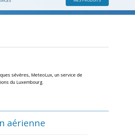
RVICES
giques sévères, MeteoLux, un service de
rations du Luxembourg.
on aérienne