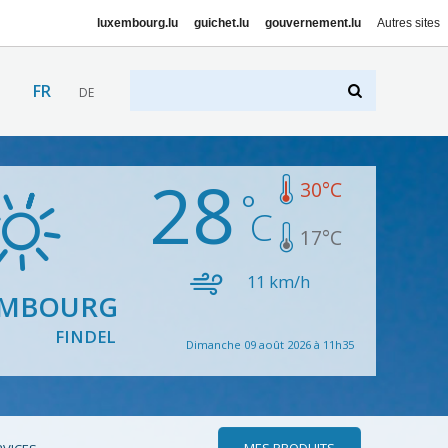
luxembourg.lu
guichet.lu
gouvernement.lu
Autres sites
FR
DE
28
30
°C
17
°C
11
km/h
EMBOURG
FINDEL
Dimanche 09 août 2026 à 11h35
MES PRODUITS