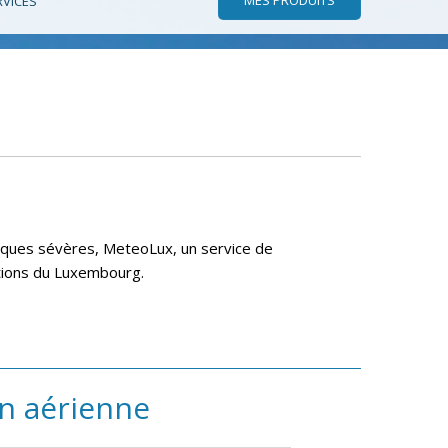
RVICES
giques sévères, MeteoLux, un service de
rations du Luxembourg.
on aérienne