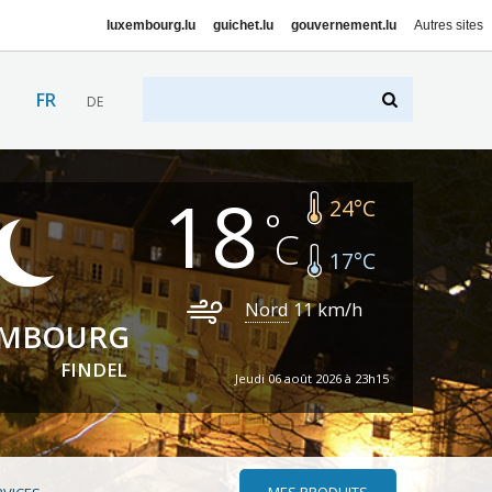
luxembourg.lu
guichet.lu
gouvernement.lu
Autres sites
FR
DE
18
24
°C
17
°C
Nord
11
km/h
EMBOURG
FINDEL
Jeudi 06 août 2026 à 23h15
MES PRODUITS