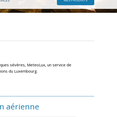
RVICES
giques sévères, MeteoLux, un service de
rations du Luxembourg.
on aérienne