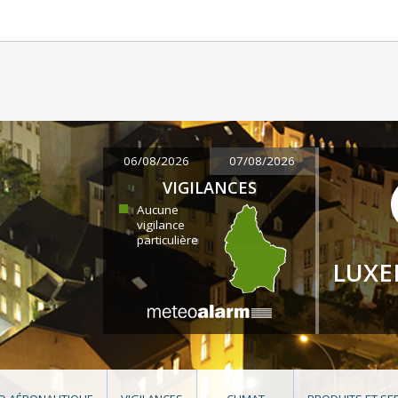
06/08/2026
07/08/2026
VIGILANCES
Aucune
vigilance
particulière
LUX