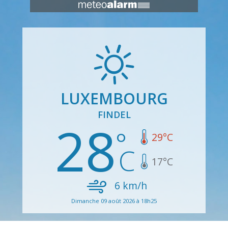
LUXEMBOURG
FINDEL
28
29
°C
17
°C
6
km/h
Dimanche 09 août 2026 à 18h25