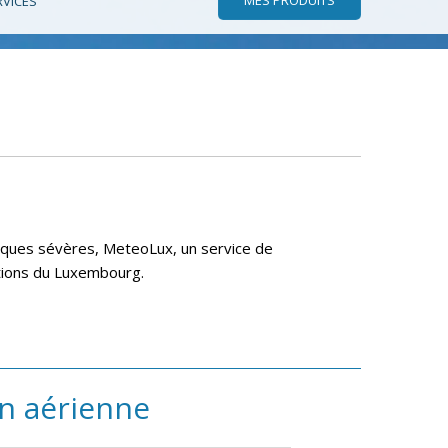
RVICES
giques sévères, MeteoLux, un service de
rations du Luxembourg.
on aérienne