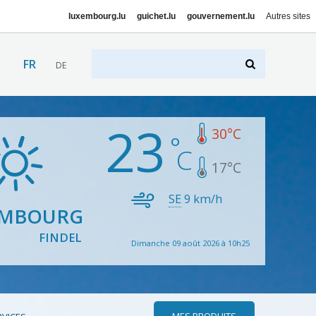
luxembourg.lu
guichet.lu
gouvernement.lu
Autres sites
FR
DE
23
30
°C
17
°C
SE
9
km/h
EMBOURG
FINDEL
Dimanche 09 août 2026 à 10h25
MES PRODUITS