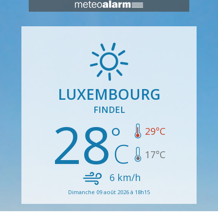
LUXEMBOURG
FINDEL
28
29
°C
17
°C
6
km/h
Dimanche 09 août 2026 à 18h15