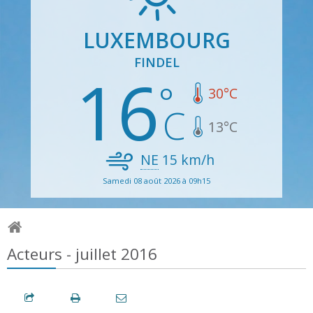
LUXEMBOURG
FINDEL
16
30
°C
13
°C
NE
15
km/h
Samedi 08 août 2026 à 09h15
Acteurs - juillet 2016