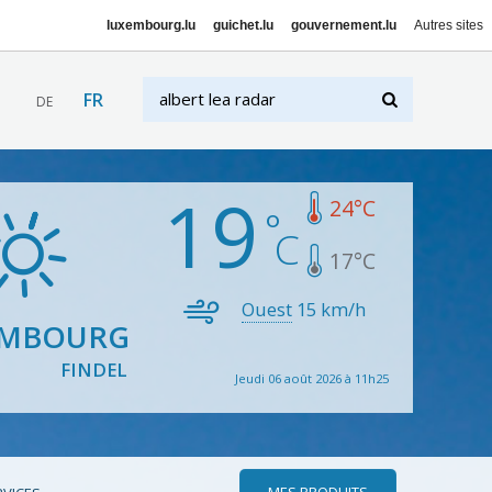
luxembourg.lu
guichet.lu
gouvernement.lu
Autres sites
FR
DE
19
24
°C
17
°C
Ouest
15
km/h
EMBOURG
FINDEL
Jeudi 06 août 2026 à 11h25
MES PRODUITS