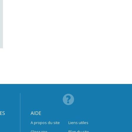
ES
AIDE
A propos du site
Liens utiles
Glossaire
Plan du site