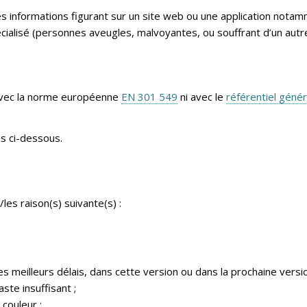
 les informations figurant sur un site web ou une application no
pécialisé (personnes aveugles, malvoyantes, ou souffrant d’un autr
vec la norme européenne
EN 301 549
ni avec le
référentiel génér
s ci-dessous.
les raison(s) suivante(s) :
 meilleurs délais, dans cette version ou dans la prochaine versio
ste insuffisant ;
couleur ;