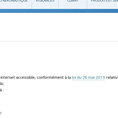
O AÉRONAUTIQUE
VIGILANCES
CLIMAT
PRODUITS ET SE
 internet accessible, conformément à la
loi du 28 mai 2019
relativ
ic.
à :
?