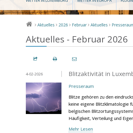
WETTER IN LUXEMBURG
WETTER IN EUROPA
FLUGW
Aktuelles
2026
Februar
Aktuelles
Presserau
>
>
>
>
>
Aktuelles - Februar 2026
Blitzaktivität in Luxe
4-02-2026
Presseraum
Blitze gehören zu den eindruc
keine eigene Blitzklimatologie
belgischen Blitzortungssystems 
Häufigkeit, Verteilung und Eige
Mehr Lesen