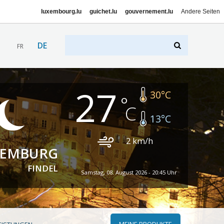
luxembourg.lu
guichet.lu
gouvernement.lu
Andere Seiten
DE
FR
27
30
°C
13
°C
2
km/h
XEMBURG
FINDEL
Samstag, 08. August 2026 - 20:45 Uhr
MEINE PRODUKTE