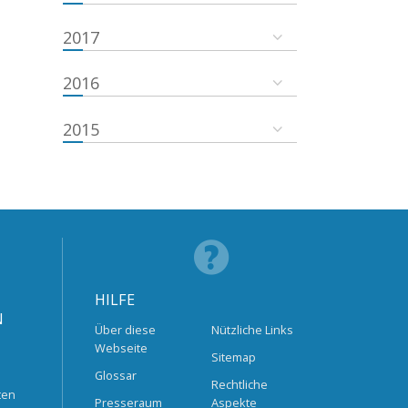
2017
2016
2015
HILFE
N
Über diese
Nützliche Links
Webseite
Sitemap
Glossar
Rechtliche
ten
Presseraum
Aspekte