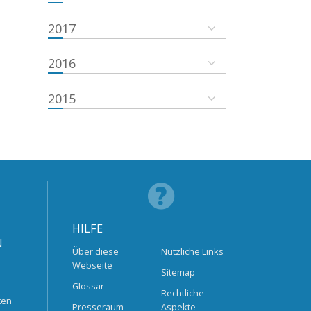
2017
2016
2015
HILFE
N
Über diese
Nützliche Links
Webseite
Sitemap
Glossar
Rechtliche
ten
Presseraum
Aspekte