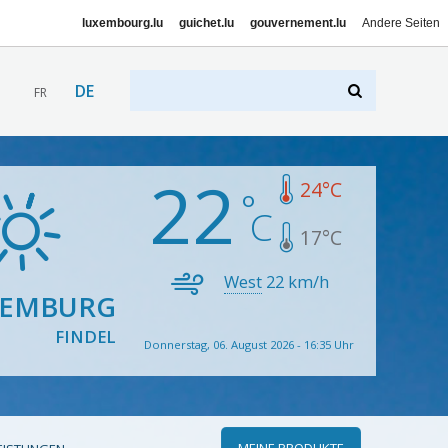
luxembourg.lu
guichet.lu
gouvernement.lu
Andere Seiten
DE
FR
22
24
°C
17
°C
West
22
km/h
XEMBURG
FINDEL
Donnerstag, 06. August 2026 - 16:35 Uhr
MEINE PRODUKTE