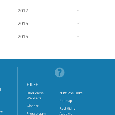
2017
2016
2015
HILFE
N
Über diese
Nützliche Links
Webseite
Sitemap
Glossar
Rechtliche
ten
Presseraum
Aspekte