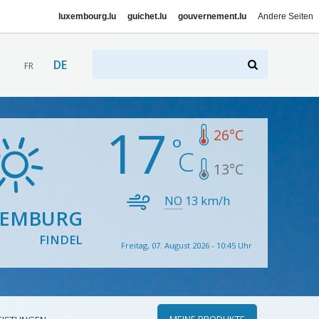
luxembourg.lu
guichet.lu
gouvernement.lu
Andere Seiten
DE
FR
17
26
°C
13
°C
NO
13
km/h
XEMBURG
FINDEL
Freitag, 07. August 2026 - 10:45 Uhr
MEINE PRODUKTE