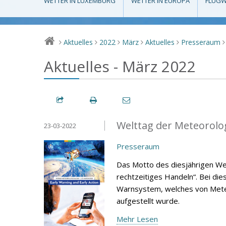
WETTER IN LUXEMBURG
WETTER IN EUROPA
FLUGW
Aktuelles
2022
März
Aktuelles
Presseraum
>
>
>
>
>
>
Aktuelles - März 2022
Welttag der Meteorolo
23-03-2022
Presseraum
Das Motto des diesjährigen We
rechtzeitiges Handeln“. Bei dies
Warnsystem, welches von Mete
aufgestellt wurde.
Mehr Lesen