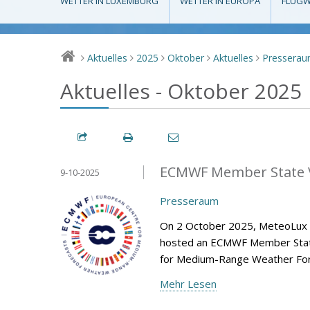
WETTER IN LUXEMBURG
WETTER IN EUROPA
FLUGW
Aktuelles
2025
Oktober
Aktuelles
Pressera
>
>
>
>
>
Aktuelles - Oktober 2025
ECMWF Member State V
9-10-2025
Presseraum
On 2 October 2025, MeteoLux (m
hosted an ECMWF Member State 
for Medium-Range Weather Fore
Mehr Lesen