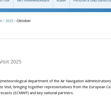
ETTER
WETTERWARNUNGEN
KLIMA
PRODUKTE UND DIENSTL
Oktober
um
2025
>
>
isit 2025
eteorological department of the Air Navigation Administration)
Visit, bringing together representatives from the European Ce
casts (ECMWF) and key national partners.