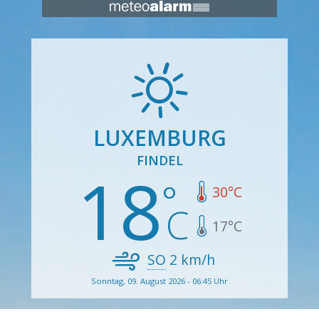
LUXEMBURG
FINDEL
18
30
°C
17
°C
SO
2
km/h
Sonntag, 09. August 2026 - 06:45 Uhr