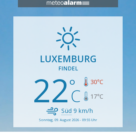
LUXEMBURG
FINDEL
22
30
°C
17
°C
Süd
9
km/h
Sonntag, 09. August 2026 - 09:55 Uhr