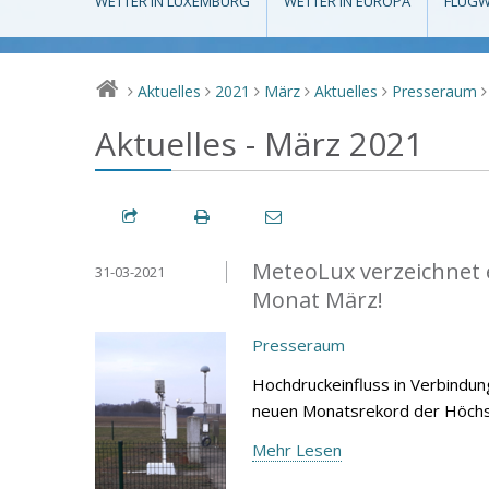
WETTER IN LUXEMBURG
WETTER IN EUROPA
FLUGW
Aktuelles
2021
März
Aktuelles
Presseraum
>
>
>
>
>
>
Aktuelles - März 2021
MeteoLux verzeichnet 
31-03-2021
Monat März!
Presseraum
Hochdruckeinfluss in Verbindu
neuen Monatsrekord der Höchst
Mehr Lesen