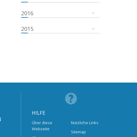
2016
2015
HILFE
N
Über diese
Nützliche Links
Webseite
Sitemap