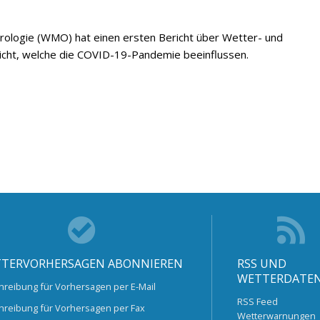
rologie (WMO) hat einen ersten Bericht über Wetter- und
tlicht, welche die COVID-19-Pandemie beeinflussen.
TERVORHERSAGEN ABONNIEREN
RSS UND
WETTERDATE
hreibung für Vorhersagen per E-Mail
RSS Feed
hreibung für Vorhersagen per Fax
Wetterwarnungen