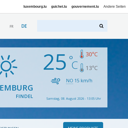
luxembourg.lu
guichet.lu
gouvernement.lu
Andere Seiten
DE
FR
25
30
°C
13
°C
NO
15
km/h
XEMBURG
FINDEL
Samstag, 08. August 2026 - 13:05 Uhr
MEINE PRODUKTE