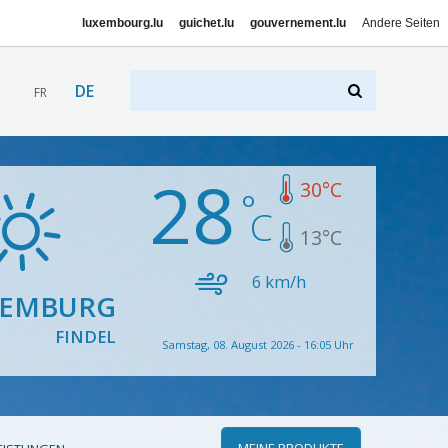
luxembourg.lu
guichet.lu
gouvernement.lu
Andere Seiten
DE
FR
28
30
°C
13
°C
6
km/h
XEMBURG
FINDEL
Samstag, 08. August 2026 - 16:05 Uhr
MEINE PRODUKTE