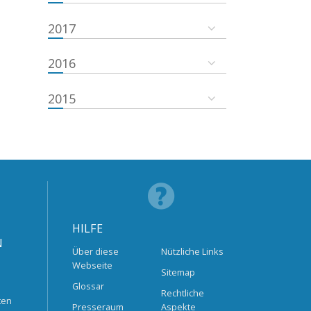
2017
2016
2015
HILFE
N
Über diese
Nützliche Links
Webseite
Sitemap
Glossar
Rechtliche
ten
Presseraum
Aspekte