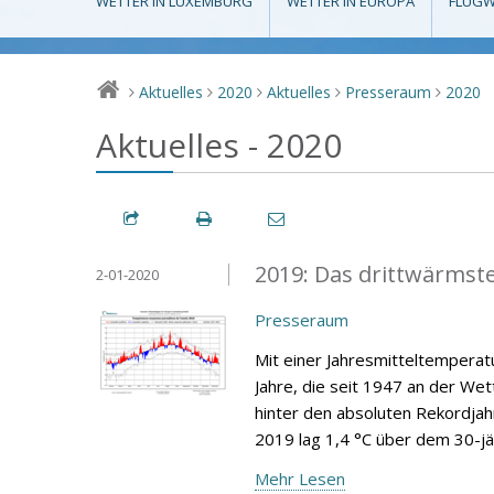
WETTER IN LUXEMBURG
WETTER IN EUROPA
FLUGW
Aktuelles
2020
Aktuelles
Presseraum
2020
>
>
>
>
>
Aktuelles - 2020
2019: Das drittwärmste 
2-01-2020
Presseraum
Mit einer Jahresmitteltemperat
Jahre, die seit 1947 an der We
hinter den absoluten Rekordjah
2019 lag 1,4 °C über dem 30-jä
Mehr Lesen