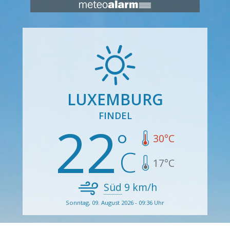
LUXEMBURG
FINDEL
22
30
°C
17
°C
Süd
9
km/h
Sonntag, 09. August 2026 - 09:36 Uhr