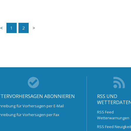
1
2
TERVORHERSAGEN ABONNIEREN
RSS UND
WETTERDATE
hreibung für Vorhersagen per E-Mail
RSS Feed
hreibung für Vorhersagen per Fax
Wetterwarnungen
RSS Feed Neuigkei