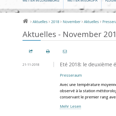
WETTER IN LUXEMBURG
WETTER IN EUROPA
FLUGW
Aktuelles
2018
November
Aktuelles
Presse
>
>
>
>
>
Aktuelles - November 20
Eté 2018: le deuxième é
21-11-2018
Presseraum
Avec une température moyenne e
observé à la station météorolog
conservant le premier rang av
Mehr Lesen