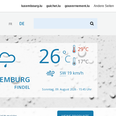
luxembourg.lu
guichet.lu
gouvernement.lu
Andere Seiten
DE
FR
26
29
°C
17
°C
SW
19
km/h
XEMBURG
FINDEL
Sonntag, 09. August 2026 - 15:45 Uhr
MEINE PRODUKTE