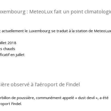
uxembourg : MeteoLux fait un point climatolog
t actuellement le Luxembourg se traduit à la station de MeteoLux
illet 2018
lus chauds
catif en juillet
ière observé à l’aéroport de Findel
ourbillon de poussière, communément appelé « dust devil », a été
oport Findel.