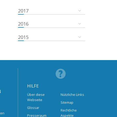
2017
2016
2015
HILFE
N
Über diese
Nützliche Links
Webseite
Sitemap
Glossar
Rechtliche
ten
Presseraum
Aspekte