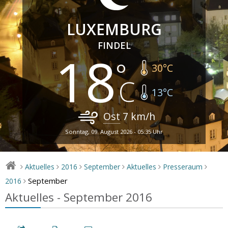
LUXEMBURG
FINDEL
18
30
°C
13
°C
Ost
7
km/h
Sonntag, 09. August 2026 - 05:35 Uhr
Aktuelles
2016
September
Aktuelles
Presseraum
>
>
>
>
>
>
September
2016
>
Aktuelles - September 2016