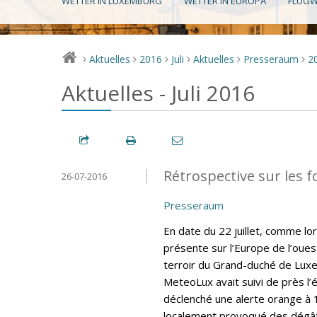
WETTER IN LUXEMBURG
WETTER IN EUROPA
FLUGW
Aktuelles
2016
Juli
Aktuelles
Presseraum
2
>
>
>
>
>
>
Aktuelles - Juli 2016
Rétrospective sur les fo
26-07-2016
Presseraum
En date du 22 juillet, comme lo
présente sur l’Europe de l’oues
terroir du Grand-duché de Lux
MeteoLux avait suivi de près l’
déclenché une alerte orange à 
localement provoqué des dégât