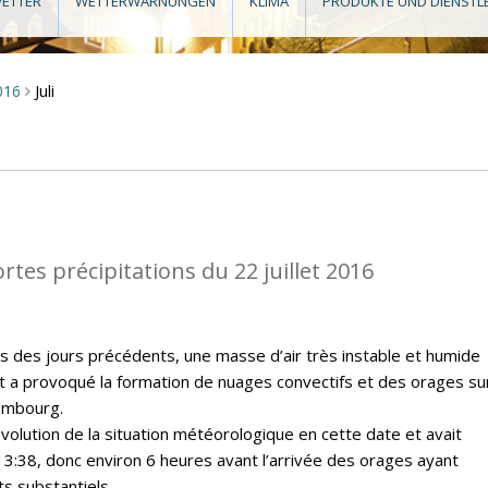
ETTER
WETTERWARNUNGEN
KLIMA
PRODUKTE UND DIENSTL
Juli
016
>
rtes précipitations du 22 juillet 2016
rs des jours précédents, une masse d’air très instable et humide
t a provoqué la formation de nuages convectifs et des orages sur
embourg.
évolution de la situation météorologique en cette date et avait
13:38, donc environ 6 heures avant l’arrivée des orages ayant
s substantiels.