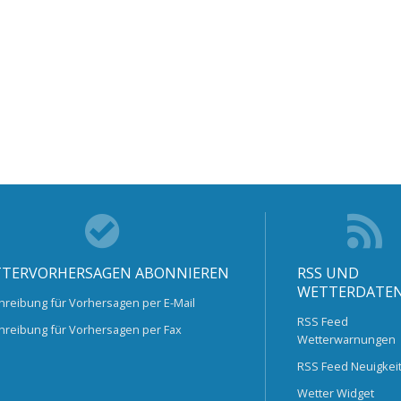
TERVORHERSAGEN ABONNIEREN
RSS UND
WETTERDATE
hreibung für Vorhersagen per E-Mail
RSS Feed
hreibung für Vorhersagen per Fax
Wetterwarnungen
RSS Feed Neuigkei
Wetter Widget