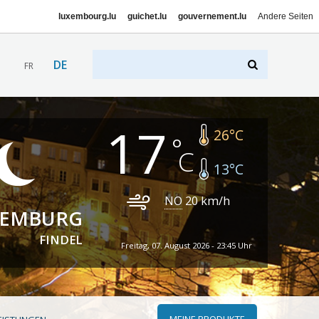
luxembourg.lu
guichet.lu
gouvernement.lu
Andere Seiten
DE
FR
17
26
°C
13
°C
NO
20
km/h
XEMBURG
FINDEL
Freitag, 07. August 2026 - 23:45 Uhr
MEINE PRODUKTE