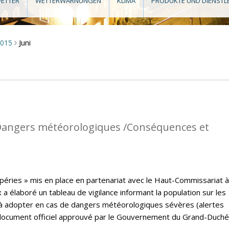
ETTER
WETTERWARNUNGEN
KLIMA
PRODUKTE UND DIENSTL
Juni
2015
>
: Dangers météorologiques /Conséquences et
péries » mis en place en partenariat avec le Haut-Commissariat à
a élaboré un tableau de vigilance informant la population sur les
à adopter en cas de dangers météorologiques sévères (alertes
un document officiel approuvé par le Gouvernement du Grand-Duché