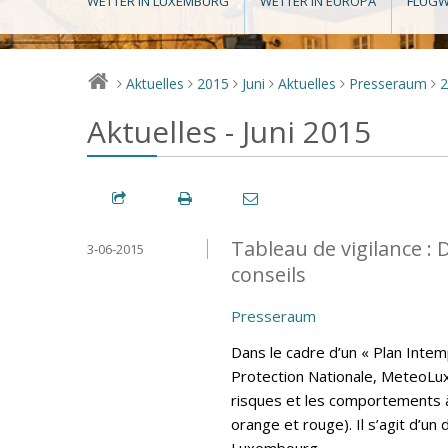
WETTER IN LUXEMBURG
WETTER IN EUROPA
FLUGW
Aktuelles
2015
Juni
Aktuelles
Presseraum
>
>
>
>
>
>
Aktuelles - Juni 2015
Tableau de vigilance 
3-06-2015
conseils
Presseraum
Dans le cadre d’un « Plan Intem
Protection Nationale, MeteoLux 
risques et les comportements 
orange et rouge). Il s’agit d’
Luxembourg.