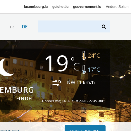
luxembourg.lu
guichet.lu
gouvernement.lu
Andere Seiten
DE
FR
19
24
°C
17
°C
NW
11
km/h
XEMBURG
FINDEL
Donnerstag, 06. August 2026 - 22:45 Uhr
MEINE PRODUKTE