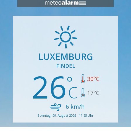
LUXEMBURG
FINDEL
26
30
°C
17
°C
6
km/h
Sonntag, 09. August 2026 - 11:25 Uhr