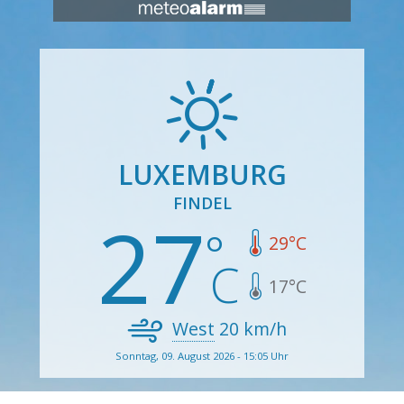
LUXEMBURG
FINDEL
27
29
°C
17
°C
West
20
km/h
Sonntag, 09. August 2026 - 15:05 Uhr