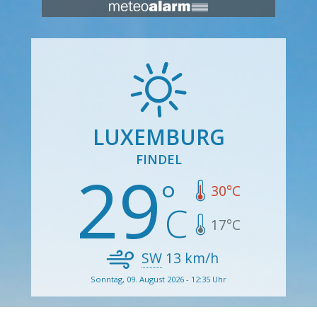
LUXEMBURG
FINDEL
29
30
°C
17
°C
SW
13
km/h
Sonntag, 09. August 2026 - 12:35 Uhr