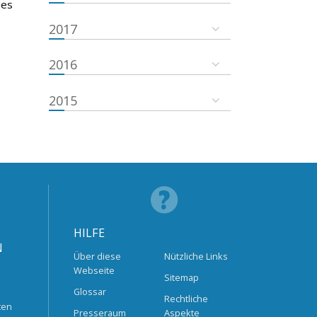
ies
2017
2016
2015
HILFE
N
Über diese
Nützliche Links
Webseite
Sitemap
Glossar
Rechtliche
ten
Presseraum
Aspekte