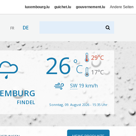
luxembourg.lu
guichet.lu
gouvernement.lu
Andere Seiten
DE
FR
26
29
°C
17
°C
SW
19
km/h
XEMBURG
FINDEL
Sonntag, 09. August 2026 - 15:35 Uhr
MEINE PRODUKTE