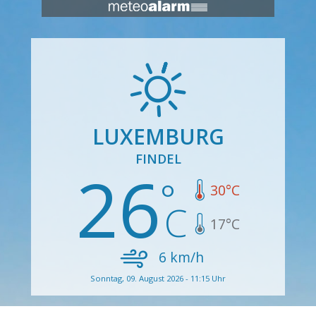
LUXEMBURG
FINDEL
26
30
°C
17
°C
6
km/h
Sonntag, 09. August 2026 - 11:15 Uhr