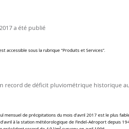
2017 a été publié
st accessible sous la rubrique “Produits et Services”.
 record de déficit pluviométrique historique a
l mensuel de précipitations du mois d’avril 2017 est le plus faibl
d’avril à la station météorologique de Findel-Aéroport depuis 19
le précédent record de 4.9 l/m² survenu en avril 1996.