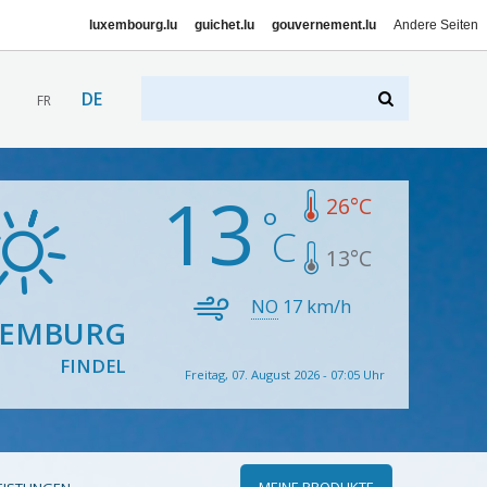
luxembourg.lu
guichet.lu
gouvernement.lu
Andere Seiten
DE
FR
13
26
°C
13
°C
NO
17
km/h
XEMBURG
FINDEL
Freitag, 07. August 2026 - 07:05 Uhr
MEINE PRODUKTE