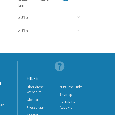
Juni
2016
2015
HILFE
N
Über diese
Nützliche Links
Webseite
Sitemap
Glossar
Rechtliche
ten
Presseraum
Aspekte