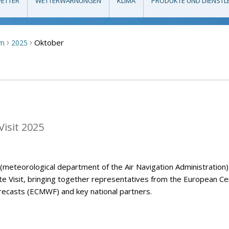
ETTER
WETTERWARNUNGEN
KLIMA
PRODUKTE UND DIENSTL
Oktober
um
2025
>
>
isit 2025
eteorological department of the Air Navigation Administration)
Visit, bringing together representatives from the European Ce
casts (ECMWF) and key national partners.