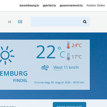
luxembourg.lu
guichet.lu
gouvernement.lu
Andere Seiten
DE
FR
22
24
°C
17
°C
West
11
km/h
XEMBURG
FINDEL
Donnerstag, 06. August 2026 - 18:05 Uhr
MEINE PRODUKTE