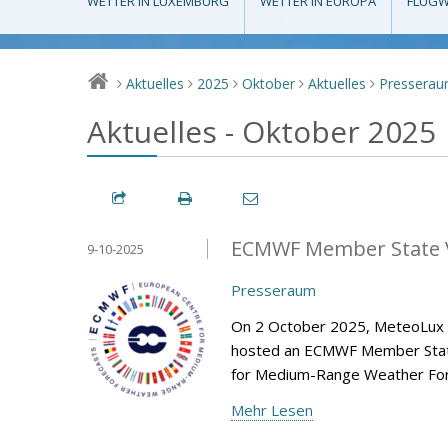
WETTER IN LUXEMBURG
WETTER IN EUROPA
FLUGW
Aktuelles
2025
Oktober
Aktuelles
Pressera
>
>
>
>
>
Aktuelles - Oktober 2025
ECMWF Member State V
9-10-2025
Presseraum
On 2 October 2025, MeteoLux (m
hosted an ECMWF Member State 
for Medium-Range Weather Fore
Mehr Lesen