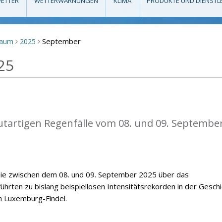
ETTER
WETTERWARNUNGEN
KLIMA
PRODUKTE UND DIENSTL
September
raum
2025
>
>
25
flutartigen Regenfälle vom 08. und 09. Septembe
, die zwischen dem 08. und 09. September 2025 über das
hrten zu bislang beispiellosen Intensitätsrekorden in der Gesch
n Luxemburg-Findel.