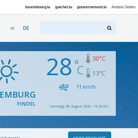
luxembourg.lu
guichet.lu
gouvernement.lu
Andere Seiten
DE
FR
28
30
°C
13
°C
11
km/h
XEMBURG
FINDEL
Samstag, 08. August 2026 - 16:36 Uhr
MEINE PRODUKTE