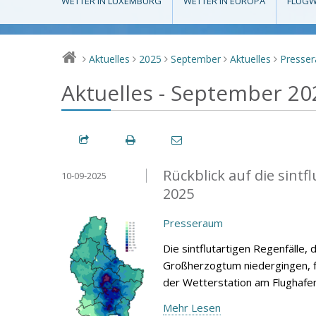
WETTER IN LUXEMBURG
WETTER IN EUROPA
FLUGW
Aktuelles
2025
September
Aktuelles
Presse
>
>
>
>
>
Aktuelles - September 20
Rückblick auf die sint
10-09-2025
2025
Presseraum
Die sintflutartigen Regenfälle
Großherzogtum niedergingen, fü
der Wetterstation am Flughafe
Mehr Lesen