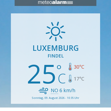
LUXEMBURG
FINDEL
25
30
°C
17
°C
NO
6
km/h
Sonntag, 09. August 2026 - 10:35 Uhr