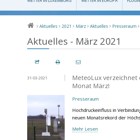
WETTER IN LUXEMBURG
WETTER IN EUROPA
FLUGW
Aktuelles
2021
März
Aktuelles
Presseraum
>
>
>
>
>
>
Aktuelles - März 2021
MeteoLux verzeichnet 
31-03-2021
Monat März!
Presseraum
Hochdruckeinfluss in Verbindu
neuen Monatsrekord der Höchst
Mehr Lesen