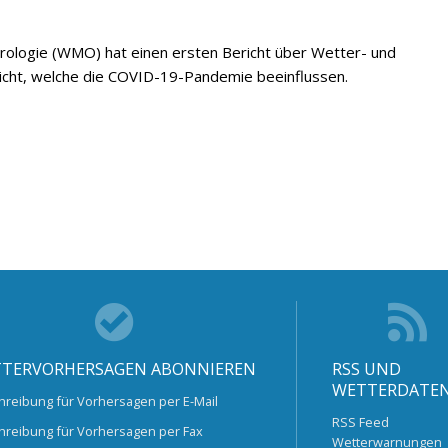
rologie (WMO) hat einen ersten Bericht über Wetter- und
tlicht, welche die COVID-19-Pandemie beeinflussen.
TERVORHERSAGEN ABONNIEREN
RSS UND
WETTERDATE
hreibung für Vorhersagen per E-Mail
RSS Feed
hreibung für Vorhersagen per Fax
Wetterwarnungen