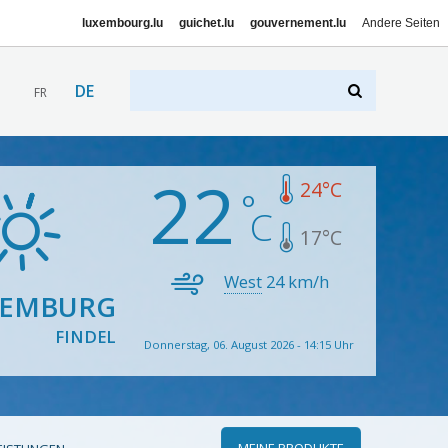
luxembourg.lu
guichet.lu
gouvernement.lu
Andere Seiten
DE
FR
22
24
°C
17
°C
West
24
km/h
XEMBURG
FINDEL
Donnerstag, 06. August 2026 - 14:15 Uhr
MEINE PRODUKTE