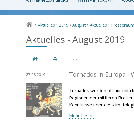
WETTER IN LUXEMBURG
WETTER IN EUROPA
FLUGW
Aktuelles
2019
August
Aktuelles
Presserau
>
>
>
>
>
Aktuelles - August 2019
Tornados in Europa - W
27-08-2019
Tornados werden oft nur mit d
Regionen der mittleren Breiten v
Kenntnisse über die Klimatolog
Mehr Lesen