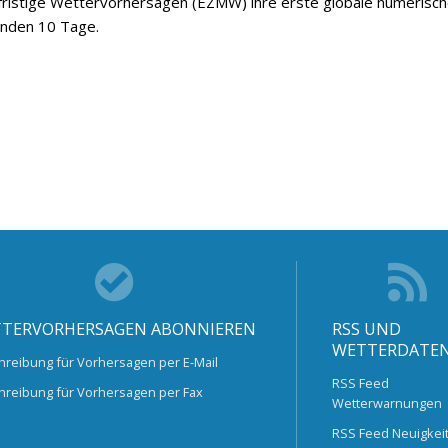
lfristige Wettervorhersagen (EZMW) ihre erste globale numerisc
enden 10 Tage.
TERVORHERSAGEN ABONNIEREN
RSS UND
WETTERDATE
hreibung für Vorhersagen per E-Mail
RSS Feed
hreibung für Vorhersagen per Fax
Wetterwarnungen
RSS Feed Neuigkei