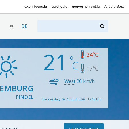
luxembourg.lu
guichet.lu
gouvernement.lu
Andere Seiten
DE
FR
21
24
°C
17
°C
West
20
km/h
XEMBURG
FINDEL
Donnerstag, 06. August 2026 - 12:15 Uhr
MEINE PRODUKTE