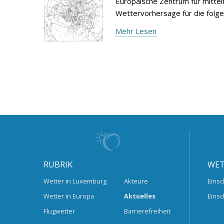
Europäische Zentrum für mitte
Wettervorhersage für die folg
Mehr Lesen
RUBRIK
WET
Wetter in Luxemburg
Akteure
Einsc
Wetter in Europa
Aktuelles
Einsc
Flugwetter
Barrierefreiheit