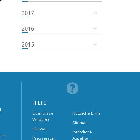
he
2017
2016
2015
HILFE
N
Über diese
Nützliche Links
Webseite
Sitemap
Glossar
Rechtliche
ten
Presseraum
Aspekte