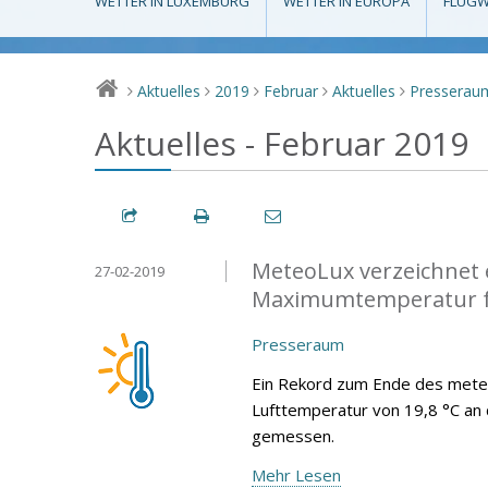
WETTER IN LUXEMBURG
WETTER IN EUROPA
FLUGW
Aktuelles
2019
Februar
Aktuelles
Presserau
>
>
>
>
>
Aktuelles - Februar 2019
MeteoLux verzeichnet 
27-02-2019
Maximumtemperatur f
Presseraum
Ein Rekord zum Ende des mete
Lufttemperatur von 19,8 °C an
gemessen.
Mehr Lesen