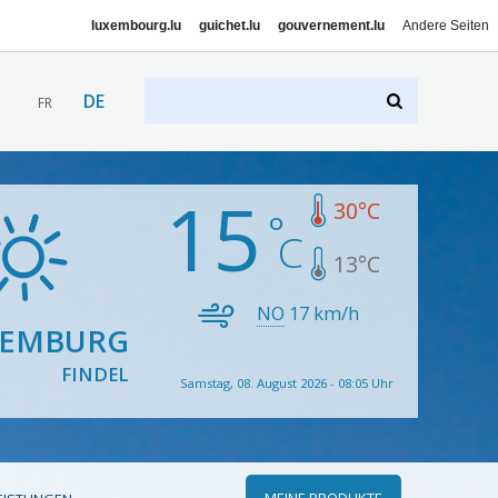
luxembourg.lu
guichet.lu
gouvernement.lu
Andere Seiten
DE
FR
15
30
°C
13
°C
NO
17
km/h
XEMBURG
FINDEL
Samstag, 08. August 2026 - 08:05 Uhr
MEINE PRODUKTE