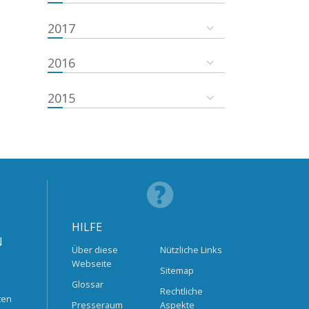
2017
2016
2015
HILFE
N
Über diese
Nützliche Links
Webseite
Sitemap
Glossar
Rechtliche
ten
Presseraum
Aspekte