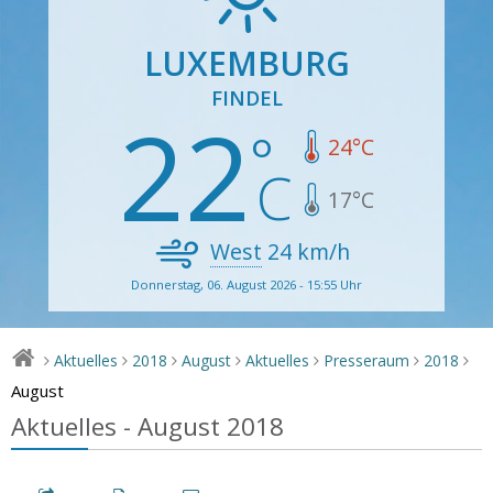
LUXEMBURG
FINDEL
22
24
°C
17
°C
West
24
km/h
Donnerstag, 06. August 2026 - 15:55 Uhr
Aktuelles
2018
August
Aktuelles
Presseraum
2018
>
>
>
>
>
>
>
August
Aktuelles - August 2018