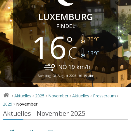
LUXEMBURG
FINDEL
16
26
°C
13
°C
NO
19
km/h
Samstag, 08. August 2026 - 01:15 Uhr
Aktuelles
2025
November
Aktuelles
Presseraum
>
>
>
>
>
>
November
2025
>
Aktuelles - November 2025