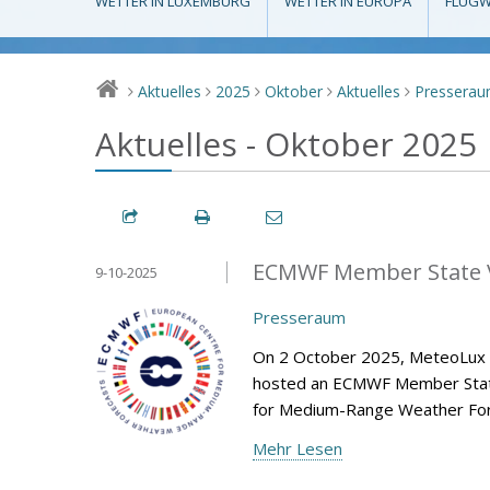
WETTER IN LUXEMBURG
WETTER IN EUROPA
FLUGW
Aktuelles
2025
Oktober
Aktuelles
Pressera
>
>
>
>
>
Aktuelles - Oktober 2025
ECMWF Member State V
9-10-2025
Presseraum
On 2 October 2025, MeteoLux (m
hosted an ECMWF Member State 
for Medium-Range Weather Fore
Mehr Lesen