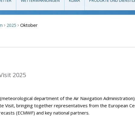
ETTER
WETTERWARNUNGEN
KLIMA
PRODUKTE UND DIENSTL
Oktober
um
2025
>
>
isit 2025
eteorological department of the Air Navigation Administration)
Visit, bringing together representatives from the European Ce
casts (ECMWF) and key national partners.