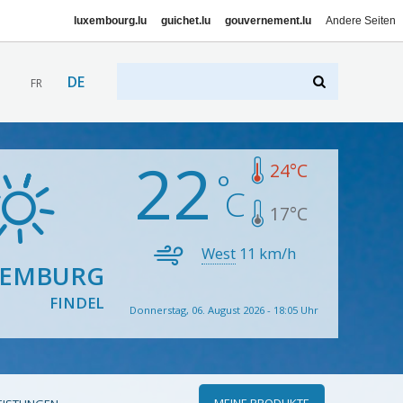
luxembourg.lu
guichet.lu
gouvernement.lu
Andere Seiten
DE
FR
22
24
°C
17
°C
West
11
km/h
XEMBURG
FINDEL
Donnerstag, 06. August 2026 - 18:05 Uhr
MEINE PRODUKTE