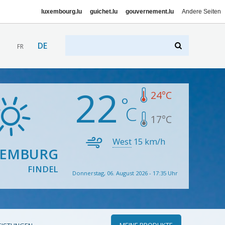
luxembourg.lu
guichet.lu
gouvernement.lu
Andere Seiten
DE
FR
22
24
°C
17
°C
West
15
km/h
XEMBURG
FINDEL
Donnerstag, 06. August 2026 - 17:35 Uhr
MEINE PRODUKTE