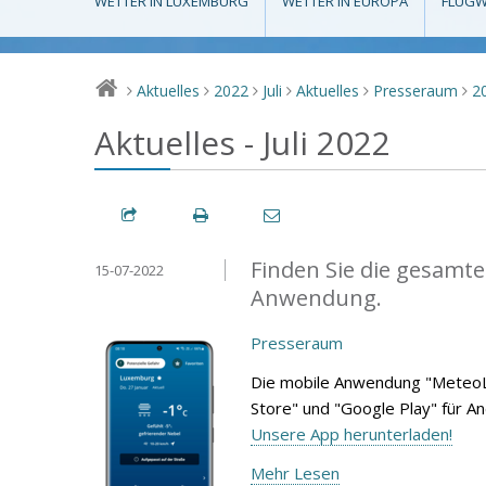
WETTER IN LUXEMBURG
WETTER IN EUROPA
FLUGW
Aktuelles
2022
Juli
Aktuelles
Presseraum
2
>
>
>
>
>
>
Aktuelles - Juli 2022
Finden Sie die gesamte
15-07-2022
Anwendung.
Presseraum
Die mobile Anwendung "MeteoL
Store" und "Google Play" für A
Unsere App herunterladen!
Mehr Lesen