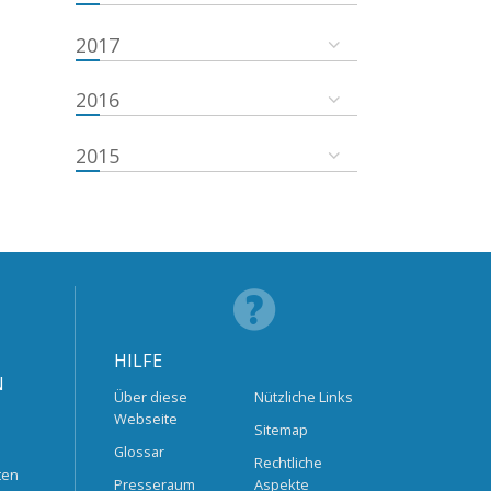
2017
2016
2015
HILFE
N
Über diese
Nützliche Links
Webseite
Sitemap
Glossar
Rechtliche
ten
Presseraum
Aspekte