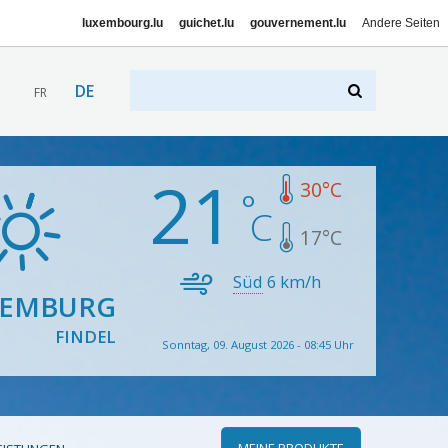
luxembourg.lu
guichet.lu
gouvernement.lu
Andere Seiten
DE
FR
21
30
°C
17
°C
Süd
6
km/h
XEMBURG
FINDEL
Sonntag, 09. August 2026 - 08:45 Uhr
MEINE PRODUKTE