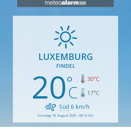
LUXEMBURG
FINDEL
20
30
°C
17
°C
Süd
6
km/h
Sonntag, 09. August 2026 - 08:15 Uhr