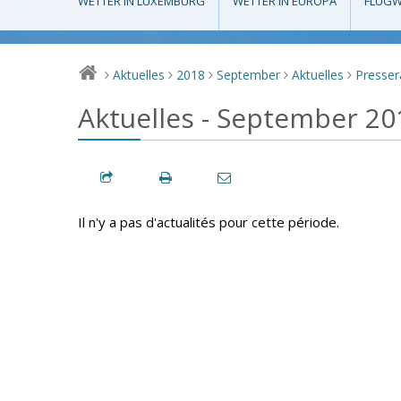
WETTER IN LUXEMBURG
WETTER IN EUROPA
FLUGW
Aktuelles
2018
September
Aktuelles
Presse
>
>
>
>
>
Aktuelles - September 20
Il n'y a pas d'actualités pour cette période.