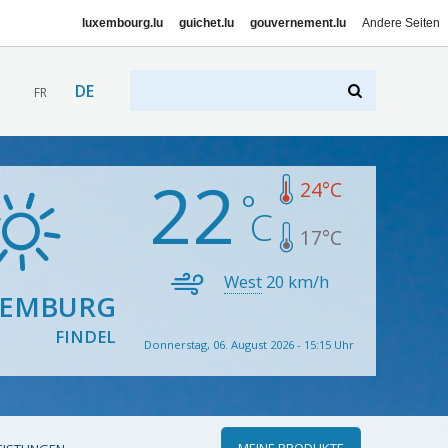
luxembourg.lu
guichet.lu
gouvernement.lu
Andere Seiten
DE
FR
22
24
°C
17
°C
West
20
km/h
XEMBURG
FINDEL
Donnerstag, 06. August 2026 - 15:15 Uhr
MEINE PRODUKTE