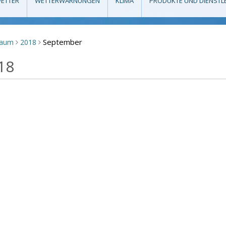
ETTER
WETTERWARNUNGEN
KLIMA
PRODUKTE UND DIENSTL
September
raum
2018
>
>
18