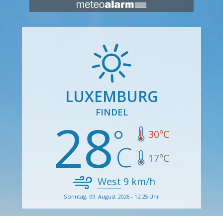
LUXEMBURG
FINDEL
28
30
°C
17
°C
West
9
km/h
Sonntag, 09. August 2026 - 12:25 Uhr