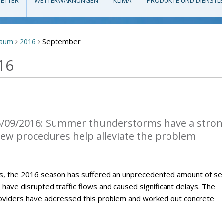
ETTER
WETTERWARNUNGEN
KLIMA
PRODUKTE UND DIENSTL
September
raum
2016
>
>
16
5/09/2016: Summer thunderstorms have a stro
 New procedures help alleviate the problem
, the 2016 season has suffered an unprecedented amount of s
ave disrupted traffic flows and caused significant delays. The
roviders have addressed this problem and worked out concrete