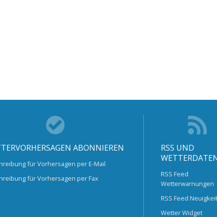
TERVORHERSAGEN ABONNIEREN
RSS UND
WETTERDATE
hreibung für Vorhersagen per E-Mail
RSS Feed
hreibung für Vorhersagen per Fax
Wetterwarnungen
RSS Feed Neuigkei
Wetter Widget