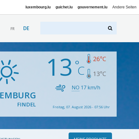
luxembourg.lu
guichet.lu
gouvernement.lu
Andere Seiten
DE
FR
13
26
°C
13
°C
NO
17
km/h
XEMBURG
FINDEL
Freitag, 07. August 2026 - 07:56 Uhr
MEINE PRODUKTE