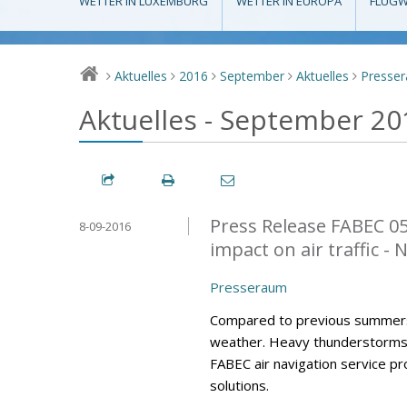
WETTER IN LUXEMBURG
WETTER IN EUROPA
FLUGW
Aktuelles
2016
September
Aktuelles
Presse
>
>
>
>
>
Aktuelles - September 20
Press Release FABEC 0
8-09-2016
impact on air traffic -
Presseraum
Compared to previous summers
weather. Heavy thunderstorms h
FABEC air navigation service p
solutions.