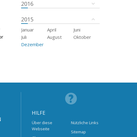
2016
2015
r
Januar
April
Juni
or
Juli
August
Oktober
Dezember
HILFE
N
Über diese
Nützliche Links
Webseite
Sitemap