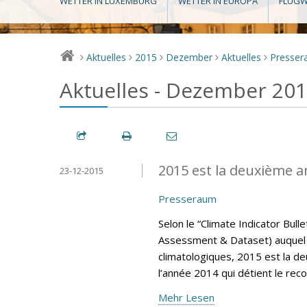
WETTER IN LUXEMBURG
WETTER IN EUROPA
FLUGW
Aktuelles
2015
Dezember
Aktuelles
Presse
>
>
>
>
>
Aktuelles - Dezember 20
2015 est la deuxième a
23-12-2015
Presseraum
Selon le “Climate Indicator Bul
Assessment & Dataset) auquel 
climatologiques, 2015 est la d
l’année 2014 qui détient le rec
Mehr Lesen