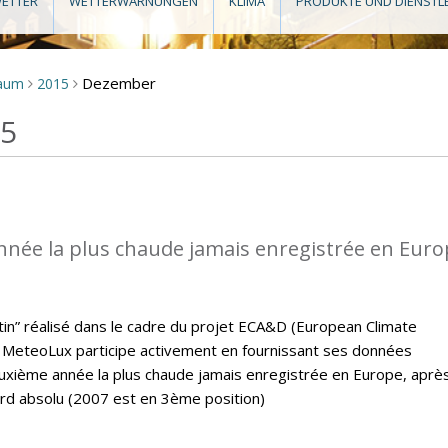
ETTER
WETTERWARNUNGEN
KLIMA
PRODUKTE UND DIENSTL
Dezember
raum
2015
>
>
15
nnée la plus chaude jamais enregistrée en Eur
letin” réalisé dans le cadre du projet ECA&D (European Climate
MeteoLux participe activement en fournissant ses données
euxième année la plus chaude jamais enregistrée en Europe, aprè
ord absolu (2007 est en 3ème position)