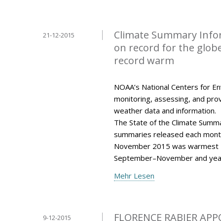
Climate Summary Info
21-12-2015
on record for the glo
record warm
NOAA’s National Centers for Env
monitoring, assessing, and provi
weather data and information.
The State of the Climate Summar
summaries released each mont
November 2015 was warmest N
September–November and year
Mehr Lesen
FLORENCE RABIER APP
9-12-2015