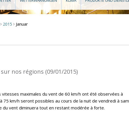
ETTER
WETTERWARNUNGEN
KLIMA
PRODUKTE UND DIENSTL
Januar
2015
>
>
 sur nos régions (09/01/2015)
es vitesses maximales du vent de 60 km/h ont été observées à
’à 75 km/h seront possibles au cours de la nuit de vendredi à sam
ce du vent diminuera tout en restant modérée à forte.