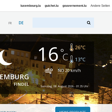
luxembourg.lu
guichet.lu
gouvernement.lu
Andere Seiten
DE
FR
16
26
°C
13
°C
NO
20
km/h
XEMBURG
FINDEL
Samstag, 08. August 2026 - 01:35 Uhr
MEINE PRODUKTE